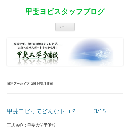
甲斐ヨビスタッフブログ
コ
メニュー
ン
テ
ン
ツ
へ
移
動
日別アーカイブ:
2018年3月15日
甲斐ヨビってどんなトコ？ 3/15
正式名称：甲斐大学予備校