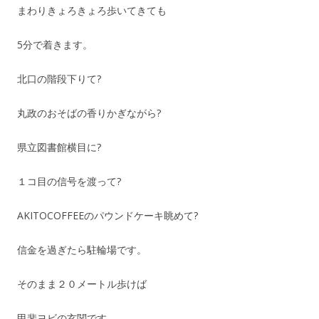
まわりきょろきょろ歩いてきても
5分で着きます。
北口の階段下りて?
丸政のおそばの香りかぎながら?
県立図書館横目に?
１コ目の信号を渡って?
AKITOCOFFEEのパウンドケーキ眺めて?
信金を過ぎたら駐輪場です。
そのまま２０メートル歩けば
甲斐ヨビの玄関です。