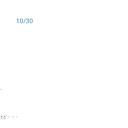
10/30
・
けど・・・