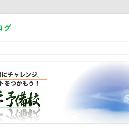
ログ
コ
ン
テ
ン
ツ
へ
移
動