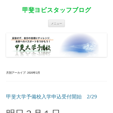
甲斐ヨビスタッフブログ
コ
メニュー
ン
テ
ン
ツ
へ
移
動
月別アーカイブ:
2020年2月
甲斐大学予備校入学申込受付開始 2/29