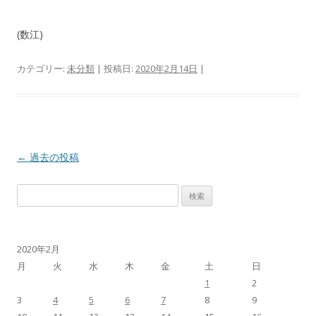
(数江)
カテゴリー:
未分類
| 投稿日:
2020年2月14日
|
投
←
過去の投稿
稿
検
ナ
索
ビ
:
ゲ
2020年2月
ー
月
火
水
木
金
土
日
シ
1
2
ョ
3
4
5
6
7
8
9
ン