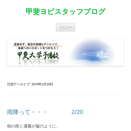
甲斐ヨビスタッフブログ
コ
メニュー
ン
テ
ン
ツ
へ
移
動
日別アーカイブ:
2019年2月20日
雨降って・・・ 2/20
朝の雨と濃霧が嘘のように、