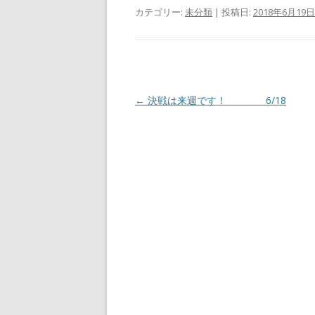
カテゴリー:
未分類
| 投稿日:
2018年6月19日
投
←
決戦は来週です！ 6/18
稿
ナ
ビ
ゲ
ー
シ
ョ
ン