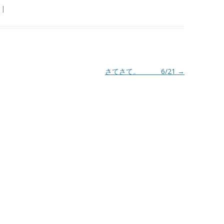
|
さてさて。 6/21
→