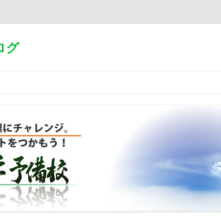
ログ
コ
ン
テ
ン
ツ
へ
移
動