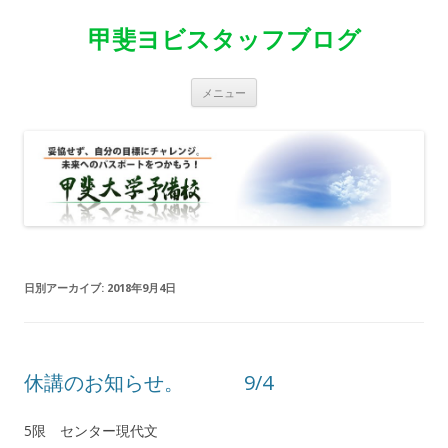
甲斐ヨビスタッフブログ
コ
メニュー
ン
テ
ン
ツ
へ
移
動
日別アーカイブ:
2018年9月4日
休講のお知らせ。 9/4
5限 センター現代文