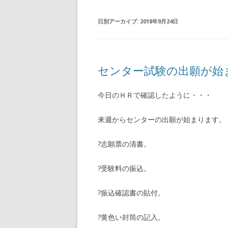
日別アーカイブ:
2018年9月24日
センター試験の出願が始
今日のＨＲで確認したように・・・
来週からセンターの出願が始まります。
?志願票の清書。
?受験料の振込。
?振込確認書の貼付。
?黄色い封筒の記入。