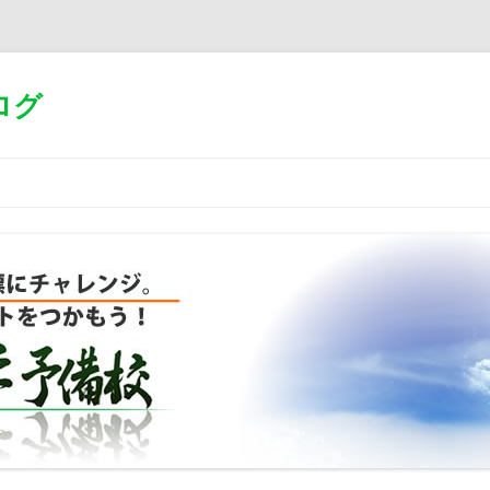
ログ
コ
ン
テ
ン
ツ
へ
移
動