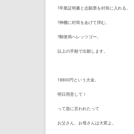
?卒業証明書と志願票を封筒に入れる。
?神棚に封筒をあげて拝む。
?郵便局へレッツゴー。
以上の手順で出願します。
18800円という大金。
明日用意して！
って急に言われたって
お父さん、お母さんは大変よ。